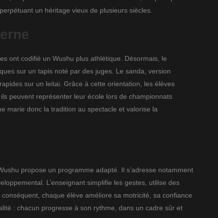
perpétuant un héritage vieux de plusieurs siècles.
derne
es ont codifié un Wushu plus athlétique. Désormais, le
tiques sur un tapis noté par des juges. Le sanda, version
apides sur un leitai. Grâce à cette orientation, les élèves
, ils peuvent représenter leur école lors de championnats
arie donc la tradition au spectacle et valorise la
AMC Wushu propose un programme adapté. Il s’adresse notamment
ppemental. L’enseignant simplifie les gestes, utilise des
r conséquent, chaque élève améliore sa motricité, sa confiance
éalité : chacun progresse à son rythme, dans un cadre sûr et