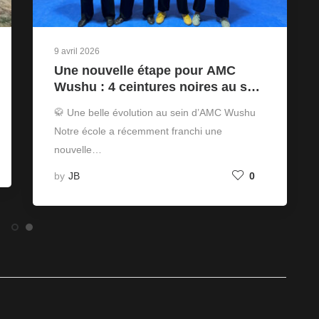
9 avril 2026
Une nouvelle étape pour AMC
Wushu : 4 ceintures noires au sein
de l’école
🥋 Une belle évolution au sein d’AMC Wushu
Notre école a récemment franchi une
nouvelle…
by
JB
0