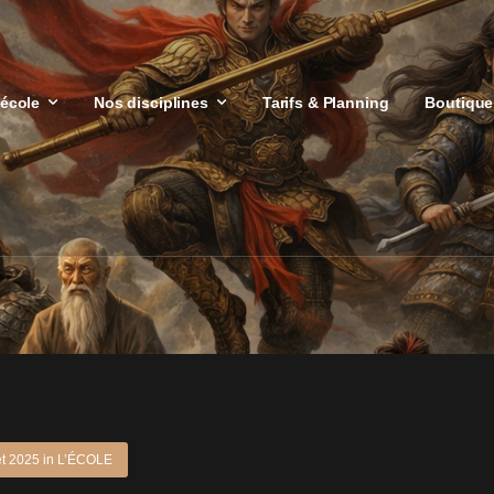
’école
Nos disciplines
Tarifs & Planning
Boutique
let 2025
in
L’ÉCOLE