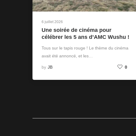
6 juillet 2026
Une soirée de cinéma pour
célébrer les 5 ans d’AMC Wushu !
Tous sur le tapis rouge ! Le thème du cinéma
avait été annoncé, et les…
by
JB
0