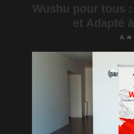
Wushu pour tous :
et Adapté 
JB