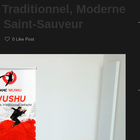
 Traditionnel, Moderne
à Saint-Sauveur
0
Like Post