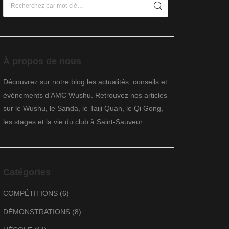
À propos de nous
Découvrez sur notre blog les actualités, conseils et
événements d’AMC Wushu. Retrouvez nos articles
sur le Wushu, le Sanda, le Taiji Quan, le Qi Gong,
les stages et la vie du club à Saint-Sauveur.
Catégories
COMPÉTITIONS
(6)
DÉMONSTRATIONS
(8)