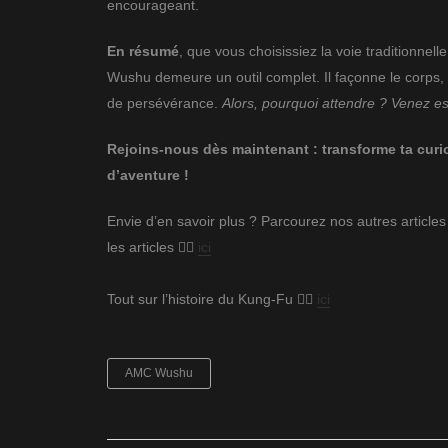
encourageant.
En résumé
, que vous choisissiez la voie traditionnel
Wushu demeure un outil complet. Il façonne le corps, fo
de persévérance.
Alors, pourquoi attendre ? Venez e
Rejoins-nous dès maintenant : transforme ta curi
d’aventure !
Envie d’en savoir plus ? Parcourez nos autres article
les articles 👉🏻
ici
Tout sur l’histoire du Kung-Fu 👉🏻
ici
AMC Wushu