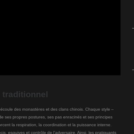
 traditionnel
écoule des monastères et des clans chinois. Chaque style –
 ses propres postures, ses pas enracinés et ses principes
ent la respiration, la coordination et la puissance interne.
is, esquives et contrôle de l’adversaire. Ainsi, les pratiquants