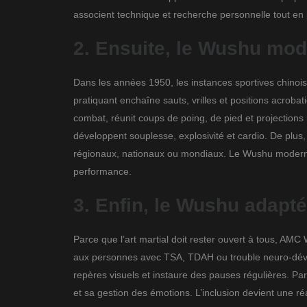
associent technique et recherche personnelle tout en 
2. Ensuite, le Wushu mo
Dans les années 1950, les instances sportives chinois
pratiquant enchaîne sauts, vrilles et positions acroba
combat, réunit coups de poing, de pied et projections r
développent souplesse, explosivité et cardio. De plus
régionaux, nationaux ou mondiaux. Le Wushu moderne m
performance.
3. Enfin, le Wushu adapté
Parce que l’art martial doit rester ouvert à tous, 
aux personnes avec TSA, TDAH ou trouble neuro-dévelo
repères visuels et instaure des pauses régulières. Pa
et sa gestion des émotions. L’inclusion devient une r