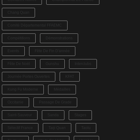
Chang Quan
Comité Départemental FFAEMC
Compétitions
Démonstrations
Events
Fête De Fin D'année
Fête De Noël
Gunshu
Interclubs
Journée Portes Ouvertes
KFAT
Kung Fu Moderne
Médailles
Occitanie
Passage De Grade
Saint-Sauveur
Sanda
Stages
Sélectif France
Taiji Quan
Taolu