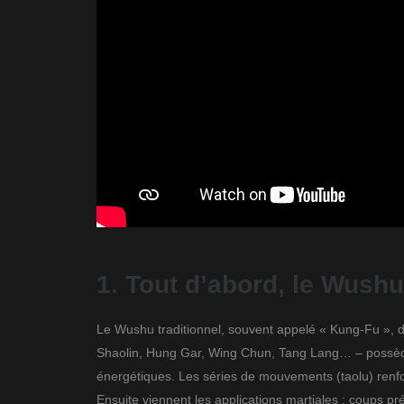
1. Tout d’abord, le Wushu
Le Wushu traditionnel, souvent appelé « Kung-Fu », d
Shaolin, Hung Gar, Wing Chun, Tang Lang… – possède
énergétiques. Les séries de mouvements (taolu) renforc
Ensuite viennent les applications martiales : coups préc